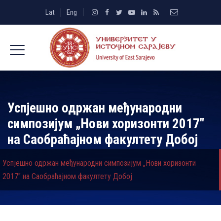
Lat
Eng
Успјешно одржан међународни
симпозијум „Нови хоризонти 2017″
на Саобраћајном факултету Добој
Успјешно одржан међународни симпозијум „Нови хоризонти
2017″ на Саобраћајном факултету Добој