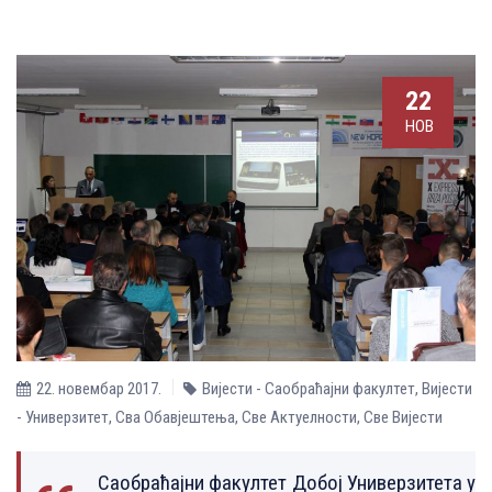
22
НОВ
22. новембар 2017.
Вијести - Саобраћајни факултет
,
Вијести
- Универзитет
,
Сва Обавјештења
,
Све Aктуелности
,
Све Вијести
Саобраћајни факултет Добој Универзитета у