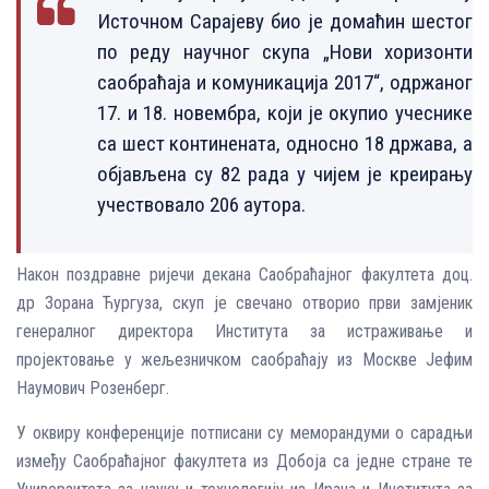
Источном Сарајеву био je домаћин шестог
по реду научног скупа „Нови хоризонти
саобраћаја и комуникација 2017“, одржаног
17. и 18. новембра, који је окупио учеснике
са шест континената, односно 18 држава, а
објављена су 82 рада у чијем је креирању
учествовало 206 аутора.
Након поздравне ријечи декана Саобраћајног факултета доц.
др Зорана Ћургуза, скуп је свечано отворио први замјеник
генералног директора Института за истраживање и
пројектовање у жељезничком саобраћају из Москве Јефим
Наумович Розенберг.
У оквиру конференције потписани су меморандуми о сарадњи
између Саобраћајног факултета из Добоја са једне стране те