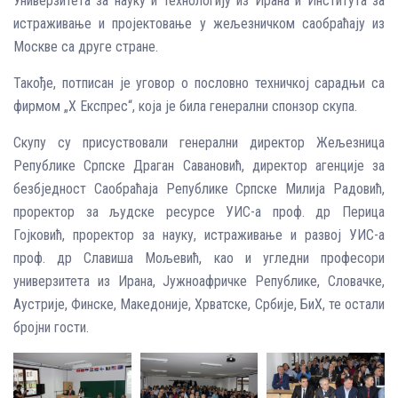
Универзитета за науку и технологију из Ирана и Института за
истраживање и пројектовање у жељезничком саобраћају из
Москве са друге стране.
Такође, потписан је уговор о пословно техничкој сарадњи са
фирмом „X Експрес“, која је била генерални спонзор скупа.
Скупу су присуствовали генерални директор Жељезница
Републике Српске Драган Савановић, директор агенције за
безбједност Саобраћаја Републике Српске Милија Радовић,
проректор за људске ресурсе УИС-а проф. др Перица
Гојковић, проректор за науку, истраживање и развој УИС-а
проф. др Славиша Мољевић, као и угледни професори
универзитета из Ирана, Јужноафричке Републике, Словачке,
Аустрије, Финске, Македоније, Хрватске, Србије, БиХ, те остали
бројни гости.