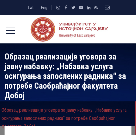
Lat
Eng
Образац реализације уговора за
јавну набавку: „Набавка услуга
осигурања запослених радника“ за
потребе Саобраћајног факултета
Добој
Образац реализације уговора за јавну набавку: „Набавка услуга
осигурања запослених радника“ за потребе Саобраћајног
факултета Добој