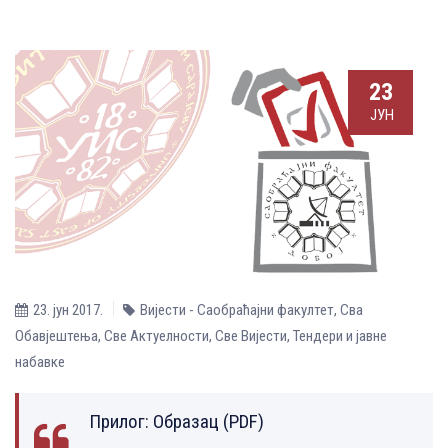
23
ЈУН
23. јун 2017.
Вијести - Саобраћајни факултет
,
Сва
Обавјештења
,
Све Aктуелности
,
Све Вијести
,
Тендери и јавне
набавке
Прилог:
Образац (PDF)