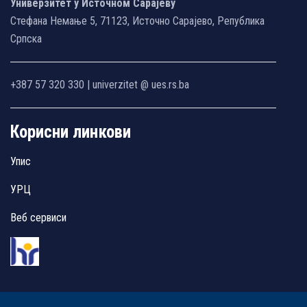
Универзитет у Источном Сарајеву
Стефана Немање 5, 71123, Источно Сарајево, Република
Српска
+387 57 320 330 | univerzitet @ ues.rs.ba
Корисни линкови
Упис
УРЦ
Веб сервиси