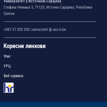
Универзитет у Источном Сарајеву
Стефана Немање 5, 71123, Источно Сарајево, Република
Српска
+387 57 320 330 | univerzitet @ ues.rs.ba
Корисни линкови
Упис
УРЦ
Веб сервиси