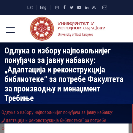
Lat
Eng
Одлука о избору најповољнијег
понуђача за јавну набавку:
„Адаптација и реконструкција
библиотеке“ за потребе Факултета
за производњу и менаџмент
Требиње
Одлука о избору најповољнијег понуђача за јавну набавку:
„Адаптација и реконструкција библиотеке“ за потребе
Факултета за производњу и менаџмент Требиње