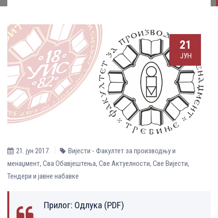
21
ЈУН
21. јун 2017.
Вијести - Факултет за производњу и
менаџмент
,
Сва Обавјештења
,
Све Aктуелности
,
Све Вијести
,
Тендери и јавне набавке
Прилог:
Одлука (PDF)