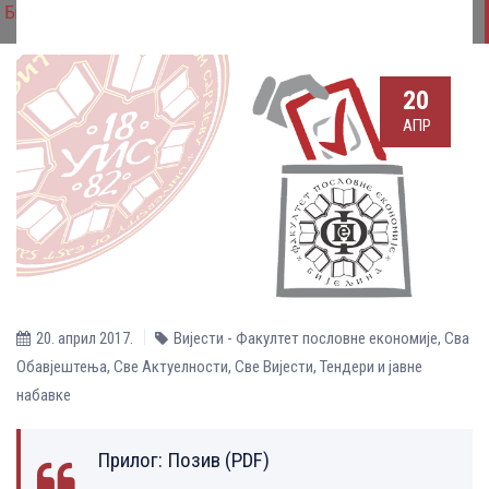
Бијељина
20
АПР
20. април 2017.
Вијести - Факултет пословне економије
,
Сва
Обавјештења
,
Све Aктуелности
,
Све Вијести
,
Тендери и јавне
набавке
Прилог:
Позив (PDF)