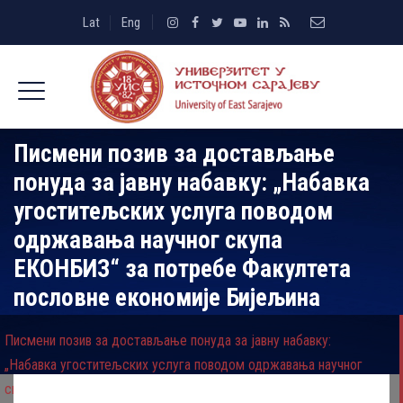
Lat
Eng
Писмени позив за достављање
понуда за јавну набавку: „Набавка
угоститељских услуга поводом
одржавања научног скупа
ЕКОНБИЗ“ за потребе Факултета
пословне економије Бијељина
Писмени позив за достављање понуда за јавну набавку:
„Набавка угоститељских услуга поводом одржавања научног
скупа ЕКОНБИЗ“ за потребе Факултета пословне економије