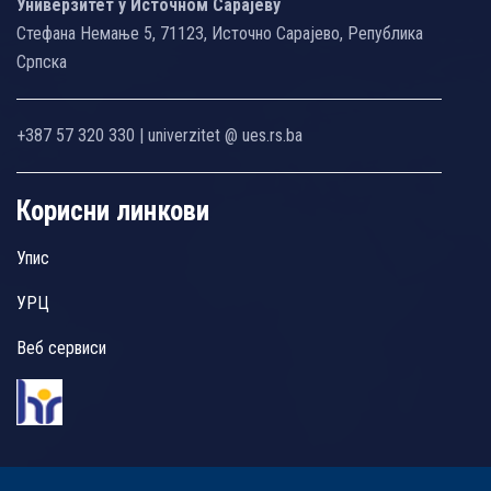
Универзитет у Источном Сарајеву
Стефана Немање 5, 71123, Источно Сарајево, Република
Српска
+387 57 320 330 | univerzitet @ ues.rs.ba
Корисни линкови
Упис
УРЦ
Веб сервиси