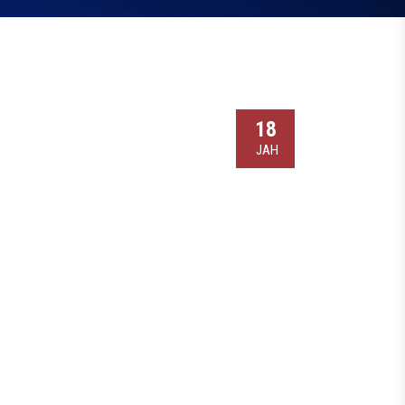
18
ЈАН