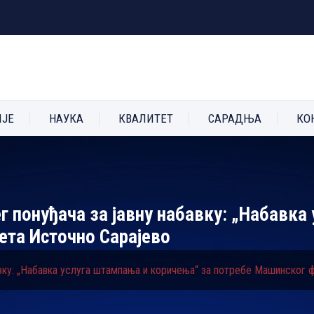
ИЈЕ
НАУКА
КВАЛИТЕТ
САРАДЊА
КО
г понуђача за јавну набавку: „Набавк
ета Источно Сарајево
авку: „Набавка услуга штампања и коричења“ за потребе Машинског 