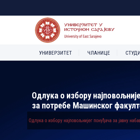
УНИВЕРЗИТЕТ
ЧЛАНИЦЕ
СТУД
Одлука о избору најповољније
за потребе Машинског факулт
Одлука о избору најповољнијег понуђача за јавну наб