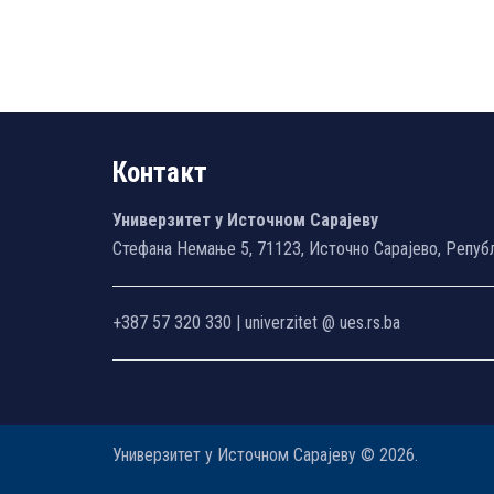
Контакт
Универзитет у Источном Сарајеву
Стефана Немање 5, 71123, Источно Сарајево, Репуб
+387 57 320 330 | univerzitet @ ues.rs.ba
Универзитет у Источном Сарајеву © 2026.