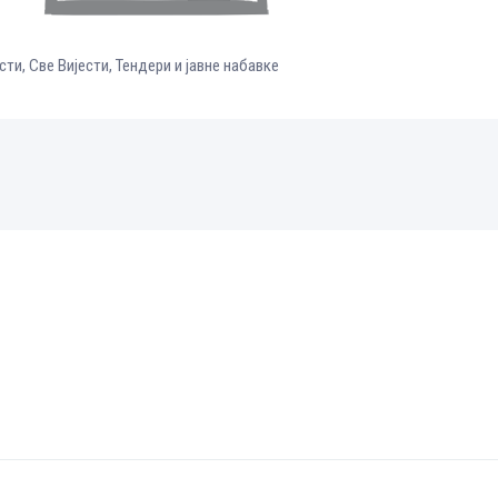
сти
,
Све Вијести
,
Тендери и јавне набавке