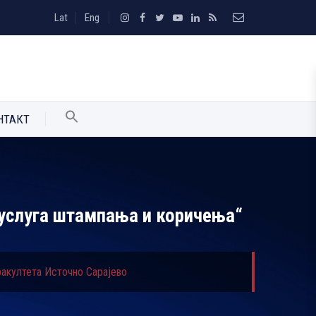
Lat
Eng
НТАКТ
а услуга штампања и коричења“
факултета Источно Сарајево