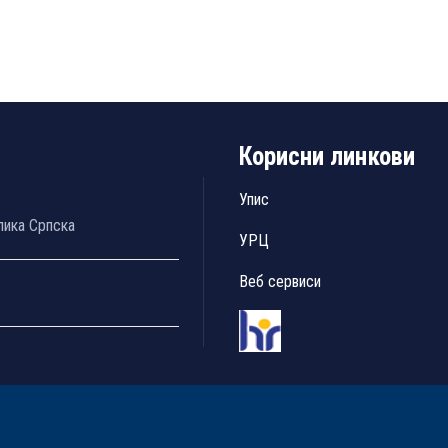
Корисни линкови
Упис
лика Српска
УРЦ
Веб сервиси