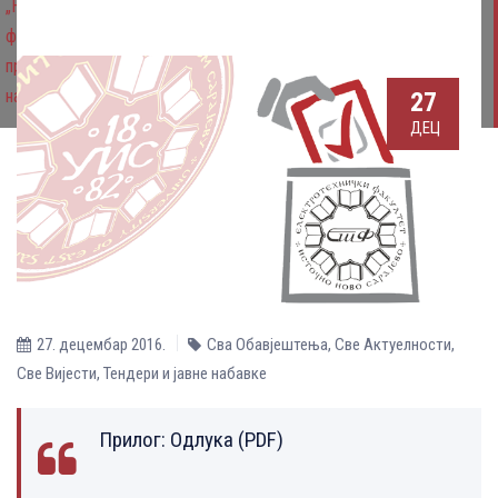
„Набавка рачунарке опреме“ за потребе Електротехничког
факултета Источно Сарајево у оквиру пројекта суфинансирање
програма обезбјеђивања и одржавања опреме и простора за
научно истраживачки рад ЛОТ 2
27
ДЕЦ
27. децембар 2016.
Сва Обавјештења
,
Све Aктуелности
,
Све Вијести
,
Тендери и јавне набавке
Прилог:
Одлука (PDF)