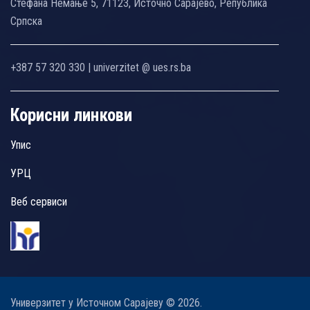
Стефана Немање 5, 71123, Источно Сарајево, Република
Српска
+387 57 320 330 | univerzitet @ ues.rs.ba
Корисни линкови
Упис
УРЦ
Веб сервиси
Универзитет у Источном Сарајеву © 2026.