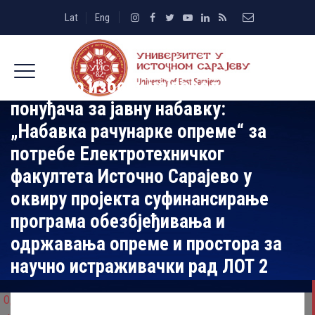
Lat
Eng
Одлука о избору најповољнијег
понуђача за јавну набавку:
„Набавка рачунарке опреме“ за
потребе Електротехничког
факултета Источно Сарајево у
оквиру пројекта суфинансирање
програма обезбјеђивања и
одржавања опреме и простора за
научно истраживачки рад ЛОТ 2
Одлука о избору најповољнијег понуђача за јавну набавку: