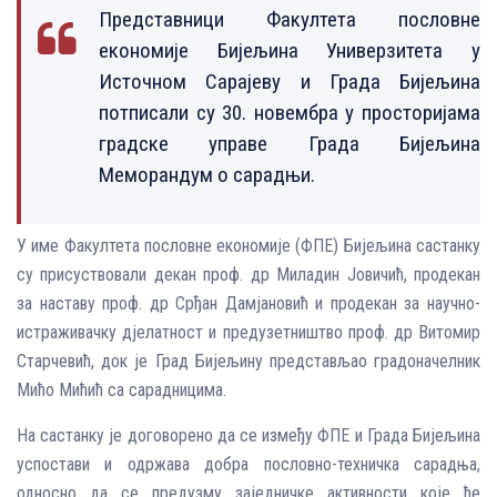
Представници Факултета пословне
економије Бијељина Универзитета у
Источном Сарајеву и Града Бијељина
потписали су 30. новембра у просторијама
градске управе Града Бијељина
Меморандум о сарадњи.
У име Факултета пословне економије (ФПЕ) Бијељина састанку
су присуствовали декан проф. др Миладин Јовичић, продекан
за наставу проф. др Срђан Дамјановић и продекан за научно-
истраживачку дјелатност и предузетништво проф. др Витомир
Старчевић, док је Град Бијељину представљао градоначелник
Мићо Мићић са сарадницима.
На састанку је договорено да се између ФПЕ и Града Бијељина
успостави и одржава добра пословно-техничка сарадња,
односно да се предузму заједничке активности које ће