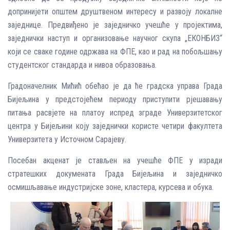
допринијети општем друштвеном интересу и развоју локалне
заједнице. Предвиђено је заједничко учешће у пројектима,
заједнички наступ и организовање научног скупа „ЕКОНБИЗ“
који се сваке године одржава на ФПЕ, као и рад на побољшању
студентског стандарда и нивоа образовања.
Градоначелник Мићић обећао је да ће градска управа Града
Бијељина у предстојећем периоду приступити рјешавању
питања расвјете на платоу испред зграде Универзитетског
центра у Бијељини коју заједнички користе четири факултета
Универзитета у Источном Сарајеву.
Посебан акценат је стављен на учешће ФПЕ у изради
стратешких докумената Града Бијељина и заједничко
осмишљавање индустријске зоне, кластера, курсева и обука.