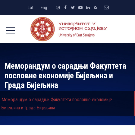
Lat
Eng
Меморандум о сарадњи Факултета
пословне економије Бијељина и
Града Бијељина
Меморандум о сарадњи Факултета пословне економије
Бијељина и Града Бијељина