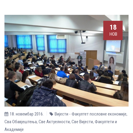
18
НОВ
18. новембар 2016.
Вијести - Факултет пословне економије
,
Сва Обавјештења
,
Све Aктуелности
,
Све Вијести
,
Факултети и
Академије