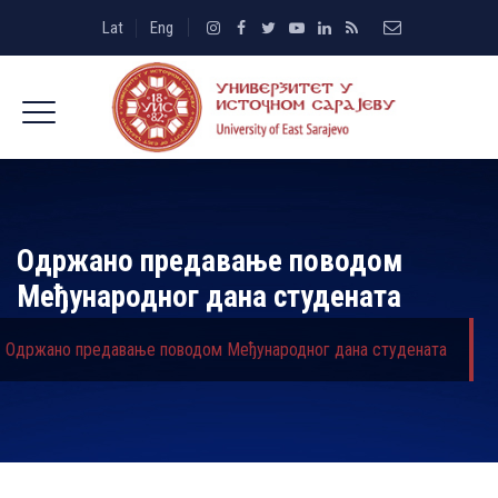
Lat
Eng
Одржано предавање поводом
Међународног дана студената
Одржано предавање поводом Међународног дана студената