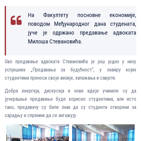
На Факултету посновне економије,
поводом Међународног дана студената,
јуче је одржано предавање адвоката
Милоша Стевановића.
Ово предавање адвоката Стевановића је још једно у низу
успјешних „Предавања за будућност“, у оквиру којих
студентима преноси своје визије, запажања и савјете.
Добра енергија, дискусија и нове идеје учиниле су да
јучерашње предавање буде корисно студентима, али исто
тако, предавачу су биле знак да су студенти отворени за
сарадњу и спремни да се ангажују.