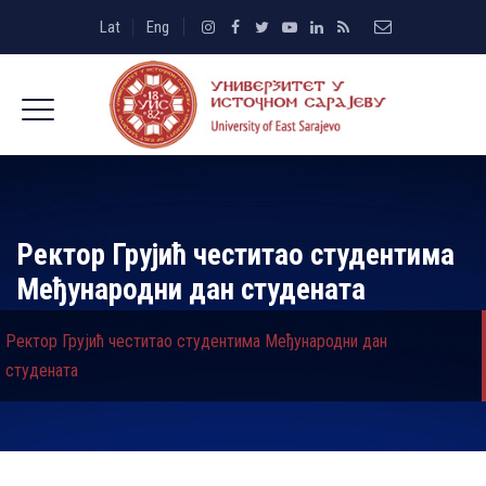
Lat
Eng
Ректор Грујић честитао студентима
Међународни дан студената
Ректор Грујић честитао студентима Међународни дан
студената