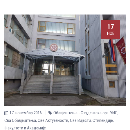
17
НОВ
17. новембар 2016.
Обавјештења - Студентска орг. УИС
,
Сва Обавјештења
,
Све Aктуелности
,
Све Вијести
,
Стипендије
,
Факултети и Академије