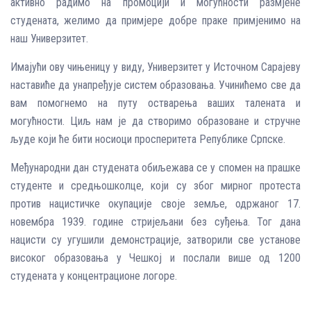
активно радимо на промоцији и могућности размјене
студената, желимо да примјере добре праке примјенимо на
наш Универзитет.
Имајући ову чињеницу у виду, Универзитет у Источном Сарајеву
наставиће да унапређује систем образовања. Учинићемо све да
вам помогнемо на путу остварења ваших талената и
могућности. Циљ нам је да створимо образоване и стручне
људе који ће бити носиоци просперитета Републике Српске.
Међународни дан студената обиљежава се у спомен на прашке
студенте и средњошколце, који су због мирног протеста
против нацистичке окупације своје земље, одржаног 17.
новембра 1939. године стријељани без суђења. Тог дана
нацисти су угушили демонстрације, затворили све установе
високог образовања у Чешкој и послали више од 1200
студената у концентрационе логоре.