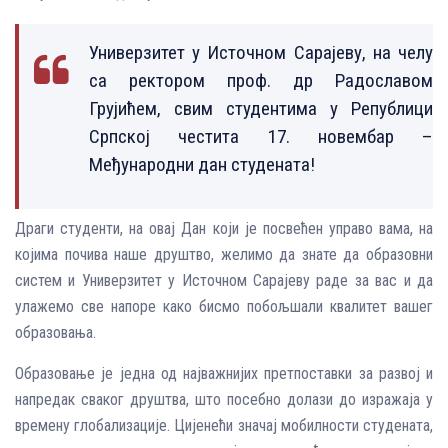
Универзитет у Источном Сарајеву, на челу
са ректором проф. др Радославом
Грујићем, свим студентима у Републици
Српској честита 17. новембар –
Међународни дан студената!
Драги студенти, на овај Дан који је посвећен управо вама, на
којима почива наше друштво, желимо да знате да образовни
систем и Универзитет у Источном Сарајеву раде за вас и да
улажемо све напоре како бисмо побољшали квалитет вашег
образовања.
Образовање је једна од најважнијих претпоставки за развој и
напредак сваког друштва, што посебно долази до изражаја у
времену глобализације. Цијенећи значај мобилности студената,