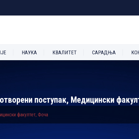
ИЈЕ
НАУКА
КВАЛИТЕТ
САРАДЊА
КО
/отворени поступак, Медицински факул
ицински факултет, Фоча