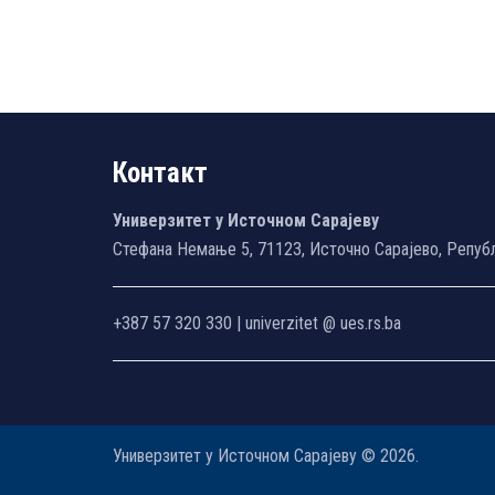
Контакт
Универзитет у Источном Сарајеву
Стефана Немање 5, 71123, Источно Сарајево, Репуб
+387 57 320 330 | univerzitet @ ues.rs.ba
Универзитет у Источном Сарајеву © 2026.