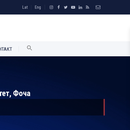
Lat
Eng
НТАКТ
тет, Фоча