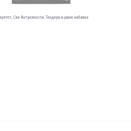
култет
,
Све Aктуелности
,
Тендери и јавне набавке