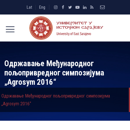
Lat
Eng
Одржавање Међународног
пољопривредног симпозијума
„Agrosym 2016“
Одржавање Међународног пољопривредног симпозијума
„Agrosym 2016“