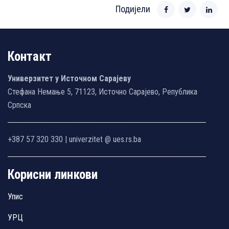
Подијели
Контакт
Универзитет у Источном Сарајеву
Стефана Немање 5, 71123, Источно Сарајево, Република
Српска
+387 57 320 330 | univerzitet @ ues.rs.ba
Корисни линкови
Упис
УРЦ