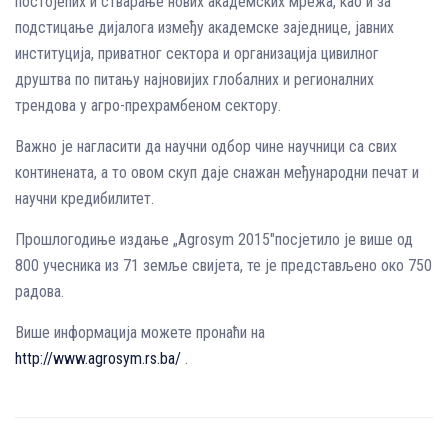
постојећих и стварање нових академских мрежа, као и за
подстицање дијалога између академске заједнице, јавних
институција, приватног сектора и организација цивилног
друштва по питању најновијих глобалних и регионалних
трендова у агро-прехрамбеном сектору.
Важно је нагласити да научни одбор чине научници са свих
континената, а то овом скуп даје снажан међународни печат и
научни кредибилитет.
Прошлогодиње издање „Agrosym 2015″посјетило је више од
800 учесника из 71 земље свијета, те је представљено око 750
радова.
Више информација можете пронаћи на
http://www.agrosym.rs.ba/
.