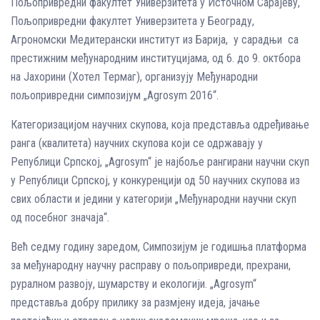
Пољопривредни факултет Универзитета у Источном Сарајеву,
Пољопривредни факултет Универзитета у Београду,
Агрономски Медитерански институт из Барија, у сарадњи са
престижним међународним институцијама, од 6. до 9. oктбoра
на Јахорини (Хотел Термаг), организују Међународни
пољопривредни симпозијум „Agrosym 2016“.
Категоризацијом научних скупова, која представља одређивање
ранга (квалитета) научних скупова који се одржавају у
Републици Српској, „Agrosym“ је најбоље рангирани научни скуп
у Републици Српској, у конкуренцији од 50 научних скупова из
свих области и једини у категорији „Међународни научни скуп
од посебног значаја“.
Већ седму годину заредом, Симпозијум је годишња платформа
за међународну научну расправу о пољопривреди, прехрани,
руралном развоју, шумарству и екологији. „Agrosym“
представља добру прилику за размјену идеја, јачање