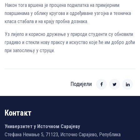
Након тога вршена је процена подмлатка на примјерним
површинама у облику кругова и одређиване узгојна и техничка
класа стабала и на крају пробна дознака.
Уз лијепо и корисно дружење у природи студенти су обновили
градиво и стекли нову праксу и искуство које ће им добро доћи
при запослењу у струци.
Подијели
Контакт
Универзитет у Источном Сарајеву
Стефана Немање 5, 71123, Источно Сарајево, Република