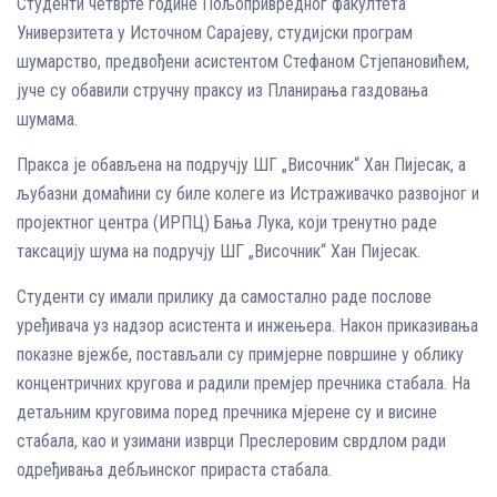
Студенти четврте године Пољопривредног факултета
Универзитета у Источном Сарајеву, студијски програм
шумарство, предвођени асистентом Стефаном Стјепановићем,
јуче су обавили стручну праксу из Планирања газдовања
шумама.
Пракса је обављена на подручју ШГ „Височник“ Хан Пијесак, а
љубазни домаћини су биле колеге из Истраживачко развојног и
пројектног центра (ИРПЦ) Бања Лука, који тренутно раде
таксацију шума на подручју ШГ „Височник“ Хан Пијесак.
Студенти су имали прилику да самостално раде послове
уређивача уз надзор асистента и инжењера. Након приказивања
показне вјежбе, постављали су примјерне површине у облику
концентричних кругова и радили премјер пречника стабала. На
детаљним круговима поред пречника мјерене су и висине
стабала, као и узимани изврци Преслеровим сврдлом ради
одређивања дебљинског прираста стабала.