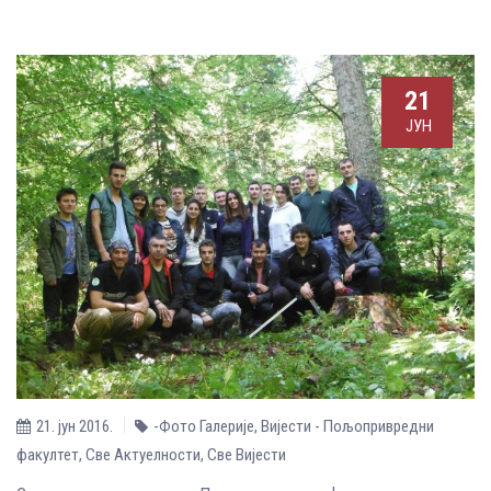
21
ЈУН
21. јун 2016.
-Фото Галерије
,
Вијести - Пољопривредни
факултет
,
Све Aктуелности
,
Све Вијести