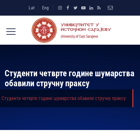
Lat
Eng
Студенти четврте године шумарства
обавили стручну праксу
Студенти четврте године шумарства обавили стручну праксу