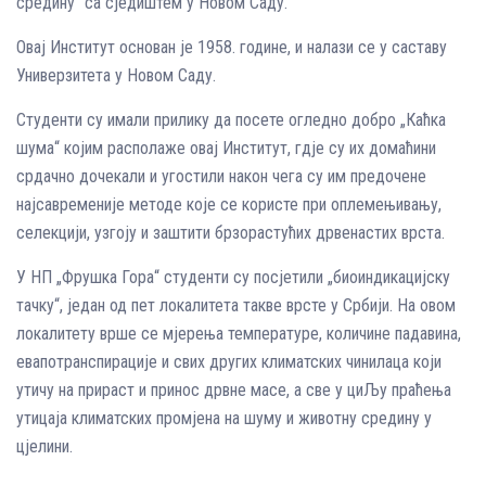
средину“ са сједиштем у Новом Саду.
Овај Институт основан је 1958. године, и налази се у саставу
Универзитета у Новом Саду.
Студенти су имали прилику да посете огледно добро „Каћка
шума“ којим располаже овај Институт, гдје су их домаћини
срдачно дочекали и угостили након чега су им предочене
најсавременије методе које се користе при оплемењивању,
селекцији, узгоју и заштити брзорастућих дрвенастих врста.
У НП „Фрушка Гора“ студенти су посјетили „биоиндикацијску
тачку“, један од пет локалитета такве врсте у Србији. На овом
локалитету врше се мјерења температуре, количине падавина,
евапотранспирације и свих других климатских чинилаца који
утичу на прираст и принос дрвне масе, а све у циЉу праћења
утицаја климатских промјена на шуму и животну средину у
цјелини.