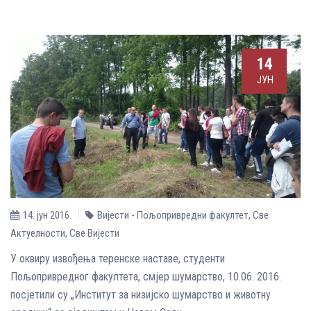
14
ЈУН
14. јун 2016.
Вијести - Пољопривредни факултет
,
Све
Aктуелности
,
Све Вијести
У оквиру извођења теренске наставе, студенти
Пољопривредног факултета, смјер шумарство, 10.06. 2016.
посјетили су „Институт за низијско шумарство и животну