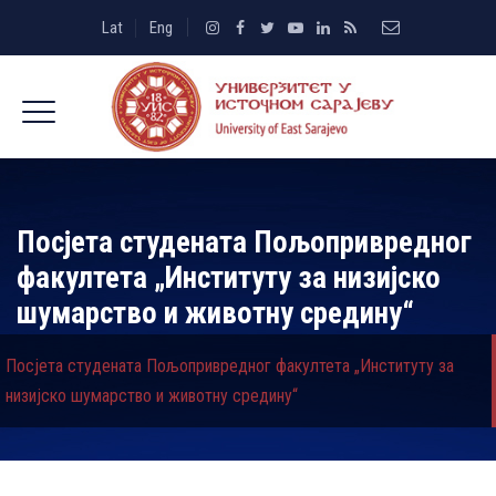
Lat
Eng
Посјета студената Пољопривредног
факултета „Институту за низијско
шумарство и животну средину“
Посјета студената Пољопривредног факултета „Институту за
низијско шумарство и животну средину“