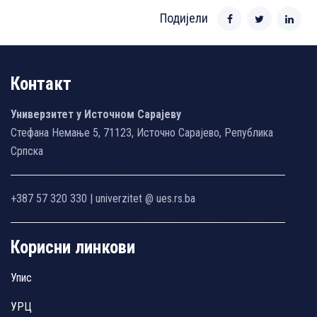
Подијели
Контакт
Универзитет у Источном Сарајеву
Стефана Немање 5, 71123, Источно Сарајево, Република
Српска
+387 57 320 330 | univerzitet @ ues.rs.ba
Корисни линкови
Упис
УРЦ