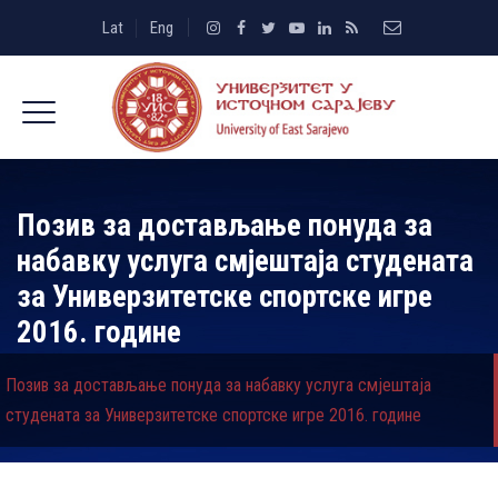
Lat
Eng
Позив за достављање понуда за
набавку услуга смјештаја студената
за Универзитетске спортске игре
2016. године
Позив за достављање понуда за набавку услуга смјештаја
студената за Универзитетске спортске игре 2016. године