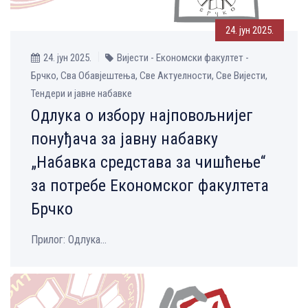
24. јун 2025.
24. јун 2025.
Вијести - Економски факултет -
Брчко, Сва Обавјештења, Све Aктуелности, Све Вијести,
Тендери и јавне набавке
Одлука о избору најповољнијег
понуђача за јавну набавку
„Набавка средстава за чишћење“
за потребе Економског факултета
Брчко
Прилог: Одлука...