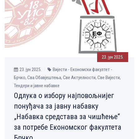
23. јун 2025.
23. јун 2025.
Вијести - Економски факултет -
Брчко, Сва Обавјештења, Све Aктуелности, Све Вијести,
Тендери и јавне набавке
Одлука о избору најповољнијег
понуђача за јавну набавку
„Набавка средстава за чишћење“
за потребе Економског факултета
Брчко