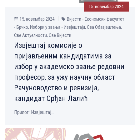
15. новембар 2024.
15. новембар 2024.
Вијести - Економски факултет
- Брчко, Избори у звања - Извјештаји, Сва Обавјештења,
Све Aктуелности, Све Вијести
Извјештај комисије о
пријављеним кандидатима за
избор у академско звање редовни
професор, за ужу научну област
Рачуноводство и ревизија,
кандидат Срђан Лалић
Прилог: Извјештај...