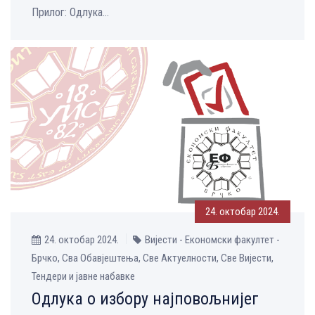
Прилог: Одлука...
24. октобар 2024.
24. октобар 2024.
Вијести - Економски факултет -
Брчко, Сва Обавјештења, Све Aктуелности, Све Вијести,
Тендери и јавне набавке
Одлука о избору најповољнијег