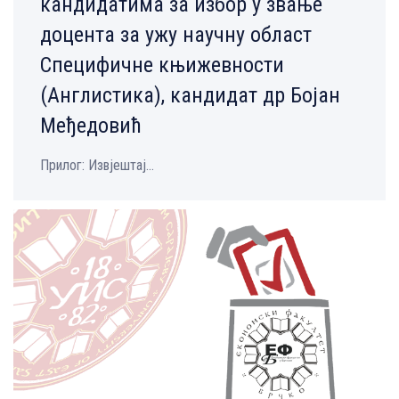
кандидатима за избор у звање
доцента за ужу научну област
Специфичне књижевности
(Англистика), кандидат др Бојан
Међедовић
Прилог: Извјештај...