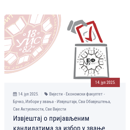
14. јул 2025.
14. јул 2025.
Вијести - Економски факултет -
Брчко, Избори у звања - Извјештаји, Сва Обавјештења,
Све Aктуелности, Све Вијести
Извјештај о пријављеним
кандидатима за избор у звање