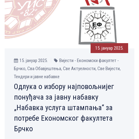
15. јануар 2025.
15. јануар 2025.
Вијести - Економски факултет -
Брчко, Сва Обавјештења, Све Aктуелности, Све Вијести,
Тендери и јавне набавке
Одлука о избору најповољнијег
понуђача за јавну набавку
„Набавка услуга штампања“ за
потребе Економског факултета
Брчко