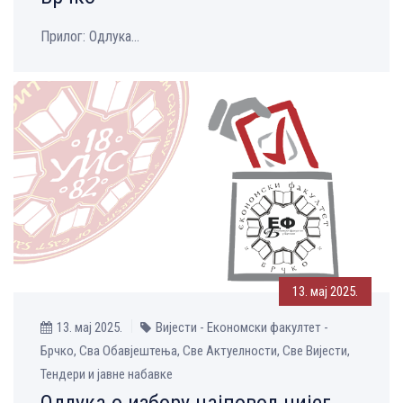
Прилог: Одлука...
13. мај 2025.
13. мај 2025.
Вијести - Економски факултет -
Брчко, Сва Обавјештења, Све Aктуелности, Све Вијести,
Тендери и јавне набавке
Одлука о избору најповољнијег