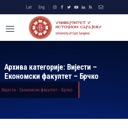
Lat
Eng
Архива категорије:
Вијести –
Економски факултет – Брчко
Вијести - Економски факултет - Брчко