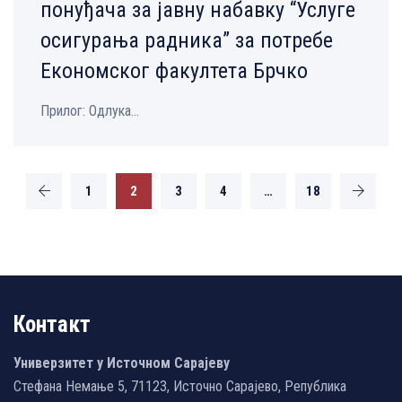
понуђача за јавну набавку “Услугe
осигурања радника” за потребе
Економског факултета Брчко
Прилог: Одлука...
1
2
3
4
…
18
Контакт
Универзитет у Источном Сарајеву
Стефана Немање 5, 71123, Источно Сарајево, Република