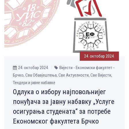
24. октобар 2024.
24. октобар 2024.
Вијести - Економски факултет -
Брчко, Сва Обавјештења, Све Aктуелности, Све Вијести,
Тендери и јавне набавке
Одлука о избору најповољнијег
понуђача за јавну набавку „Услуге
осигурања студената“ за потребе
Економског факултета Брчко