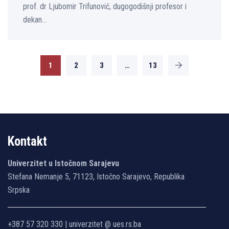
prof. dr Ljubomir Trifunović, dugogodišnji profesor i
dekan...
1
2
3
…
13
Kontakt
Univerzitet u Istočnom Sarajevu
Stefana Nemanje 5, 71123, Istočno Sarajevo, Republika
Srpska
+387 57 320 330 | univerzitet @ ues.rs.ba