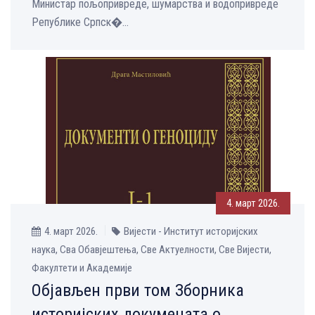
Министар пољопривреде, шумарства и водопривреде
Републике Српск�...
4. март 2026.
4. март 2026.
Вијести - Институт историјских
наука, Сва Обавјештења, Све Aктуелности, Све Вијести,
Факултети и Академије
Објављен први том Зборника
историјских докумената о