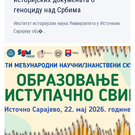
геноциду над Србима
Институт историјских наука Универзитета у Источном
Сарајеву обј�...