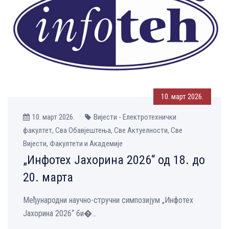
10. март 2026.
10. март 2026.
Вијести - Електротехнички
факултет, Сва Обавјештења, Све Aктуелности, Све
Вијести, Факултети и Академије
„Инфотех Јахорина 2026“ од 18. до
20. марта
Међународни научно-стручни симпозијум „Инфотех
Јахорина 2026“ би�...