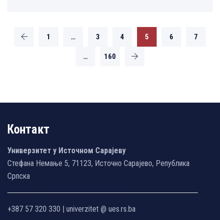
1
…
3
4
5
6
7
…
160
Контакт
Универзитет у Источном Сарајеву
Стефана Немање 5, 71123, Источно Сарајево, Република
Српска
+387 57 320 330 | univerzitet @ ues.rs.ba