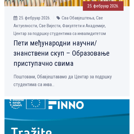
25. фебруар 2026.
25. фебруар 2026.
Сва Обавјештења, Све
Aктуелности, Све Вијести, Факултети и Академије,
Центар за подршку студентима са инвалидитетом
Пети међународни научни/
знанствени скуп – Образовање
приступачно свима
Поштовани, Обавјештавамо да Центар за подршку
студентима са инва...