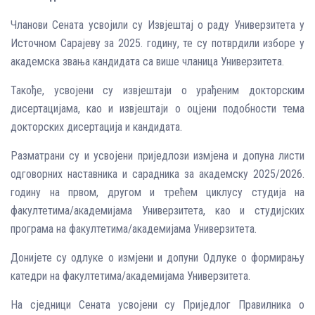
Чланови Сената усвојили су Извјештај о раду Универзитета у
Источном Сарајеву за 2025. годину, те су потврдили изборе у
академска звања кандидата са више чланица Универзитета.
Такође, усвојени су извјештаји о урађеним докторским
дисертацијама, као и извјештаји о оцјени подобности тема
докторских дисертација и кандидата.
Разматрани су и усвојени приједлози измјена и допуна листи
одговорних наставника и сарадника за академску 2025/2026.
годину на првом, другом и трећем циклусу студија на
факултетима/академијама Универзитета, као и студијских
програма на факултетима/академијама Универзитета.
Донијете су одлуке о измјени и допуни Одлуке о формирању
катедри на факултетима/академијама Универзитета.
На сједници Сената усвојени су Приједлог Правилника о