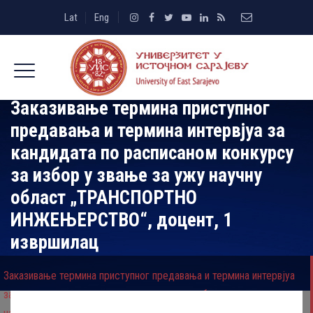
Lat
Eng
Заказивање термина приступног
предавања и термина интервјуа за
кандидата по расписаном конкурсу
за избор у звање за ужу научну
област „ТРАНСПОРТНО
ИНЖЕЊЕРСТВО“, доцент, 1
извршилац
Заказивање термина приступног предавања и термина интервјуа
за кандидата по расписаном конкурсу за избор у звање за ужу