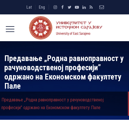
Lat
Eng
Предавање „Родна равноправност у
рачуноводственој професији”
одржано на Економском факултету
Пале
Предавање „Родна равноправност у рачуноводственој
професији” одржано на Економском факултету Пале