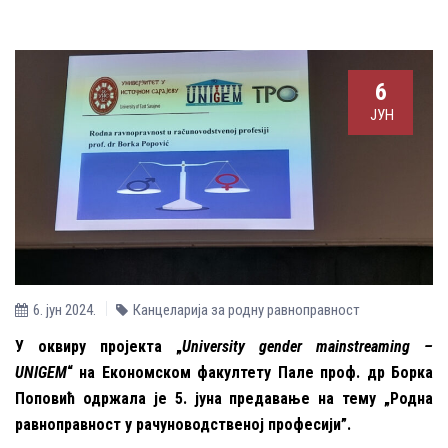
6
ЈУН
6. јун 2024.
Канцеларија за родну равноправност
У оквиру пројекта „
University gender mainstreaming –
UNIGEM
“ на Економском факултету Пале проф. др Борка
Поповић одржала је 5. јуна предавање на тему „Родна
равноправност у рачуноводственој професији”.