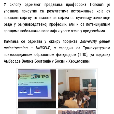
У склопу одржаног предавања професорка Поповић је
упознала присутне са резултатима истраживања која су
показала који су то изазови са којима се суочавају жене које
раде у рачуноводственој професији, али и са потенцијалним
правцима побољшања положаја и улоге жена у предузећима.
Кампања се одржава у оквиру пројекта „
University gender
mainstreaming – UNIGEM
“, у сарадњи са Транскултурном
психосоцијалном образовном фондацијом (ТПО), уз подршку
Амбасаде Велике Британије у Босни и Херцеговини.