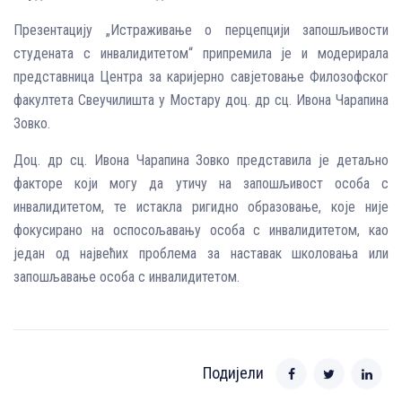
Презентацију „Истраживање о перцепцији запошљивости
студената с инвалидитетом“ припремила је и модерирала
представница Центра за каријерно савјетовање Филозофског
факултета Свеучилишта у Мостару доц. др сц. Ивона Чарапина
Зовко.
Доц. др сц. Ивона Чарапина Зовко представила је детаљно
факторе који могу да утичу на запошљивост особа с
инвалидитетом, те истакла ригидно образовање, које није
фокусирано на оспосољавању особа с инвалидитетом, као
један од највећих проблема за наставак школовања или
запошљавање особа с инвалидитетом.
Подијели