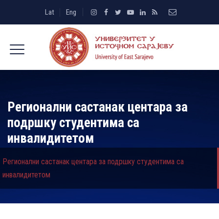
Lat
Eng
Регионални састанак центара за
подршку студентима са
инвалидитетом
Регионални састанак центара за подршку студентима са
инвалидитетом