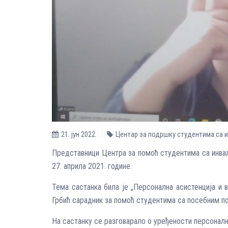
21. јун 2022.
Центар за подршку студентима са 
Представници Центра за помоћ студентима са инва
27. априла 2021. године.
Тема састанка била је „Персонална асистенција и
Грбић сарадник за помоћ студентима са посебним п
На састанку се разговарало о уређености персоналн