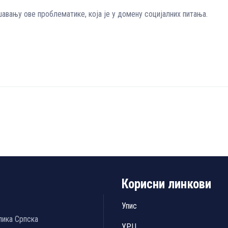
шавању ове проблематике, која је у домену социјалних питања.
Корисни линкови
Упис
лика Српска
УРЦ