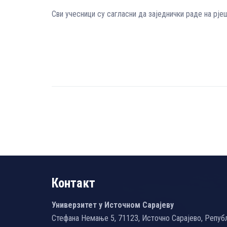
Сви учесници су сагласни да заједнички раде на рје
Контакт
Универзитет у Источном Сарајеву
Стефана Немање 5, 71123, Источно Сарајево, Репуб