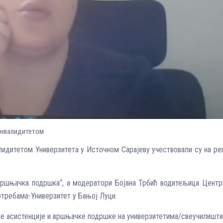
инвалидитетом
лидитетом Универзитета у Источном Сарајеву учествовали су на ре
 вршњачка подршка“, а модератори Бојана Трбић водитељица Цент
отребама-Универзитет у Бањој Луци.
е асистенције и вршњачке подршке на универзитетима/свеучилиштим