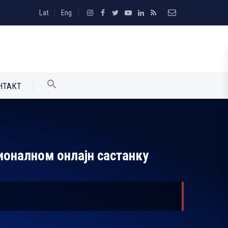
Lat
Eng
НТАКТ
ионалном онлајн састанку