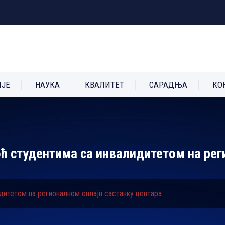
ИЈЕ
НАУКА
КВАЛИТЕТ
САРАДЊА
КО
ћ студентима са инвалидитетом на рег
дитетом на регионалном онлајн састанку центара