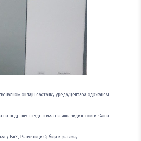
гионалном онлајн састанку уреда/центара одржаном
ра за подршку студентима са инвалидитетом и Саша
а у БиХ, Републици Србији и региону.