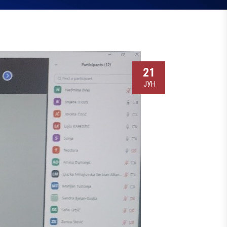
21
ЈУН