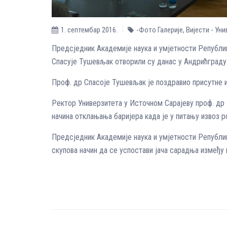
1. септембар 2016.
-Фото Галерије
,
Вијести - Ун
Предсједник Академије наука и умјетности Републик
Спасује Тушевљак отворили су данас у Андрићграду н
Проф. др Спасоје Тушевљак је поздравио присутне и
Ректор Универзитета у Источном Сарајеву проф. др 
начина отклањања баријера када је у питању извоз р
Предсједник Академије наука и умјетности Републик
скупова начин да се успостави јача сарадња између 