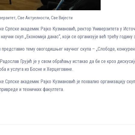
иверзитет
,
Све Aктуелности
,
Све Вијести
е Српске академик Рајко Кузмановић, ректор Универзитета у Источ
аучни скуп „Економија данас“, који се организује већ трећу годину 
 представио тему овогодишњег научног скупа – „Слободе, конкуренц
Радослав Грујић је у свом обраћању истакао да би се кроз дискусиј
оба и услуга из Босне и Херцеговине.
е Српске академик Рајко Кузмановић је похвалио организацију скуп
привреде и техничких факултета.