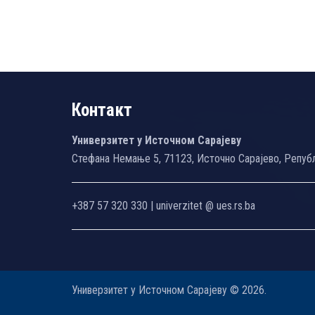
Контакт
Универзитет у Источном Сарајеву
Стефана Немање 5, 71123, Источно Сарајево, Репуб
+387 57 320 330 | univerzitet @ ues.rs.ba
Универзитет у Источном Сарајеву © 2026.