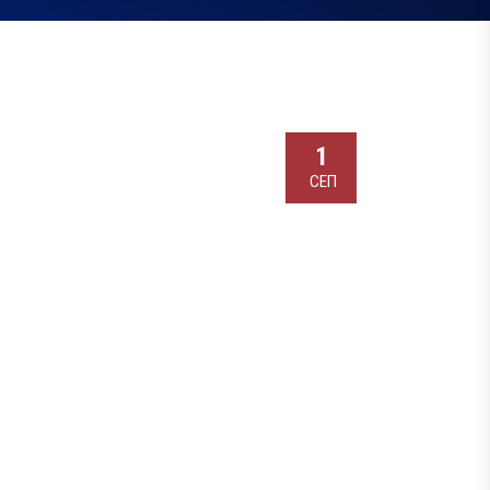
1
СЕП