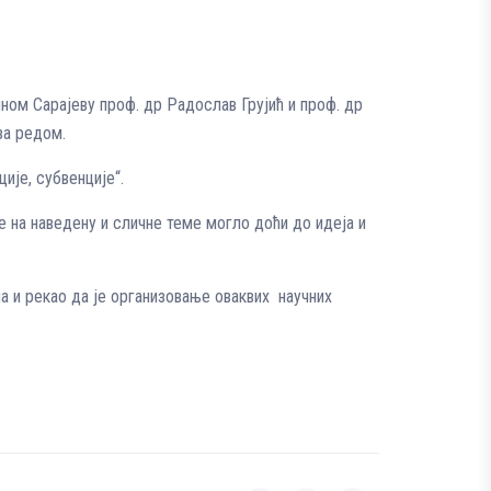
ном Сарајеву проф. др Радослав Грујић и проф. др
за редом.
ије, субвенције“.
е на наведену и сличне теме могло доћи до идеја и
а и рекао да је организовање оваквих научних