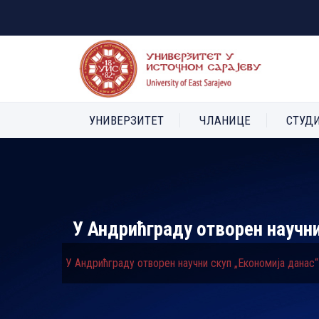
УНИВЕРЗИТЕТ
ЧЛАНИЦЕ
СТУД
У Андрићграду отворен научни
У Андрићграду отворен научни скуп „Економија данас“