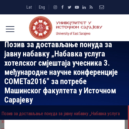
Lat
Eng
Позив за достављање понуда за
јавну набавку „Набавка услуга
хотелског смјештаја учесника 3.
међународне научне конференције
COMETa2016″ за потребе
Машинског факултета у Источном
Сарајеву
Позив за достављање понуда за јавну набавку „Набавка услуга
хотелског смјештаја учесника 3. међународне научне