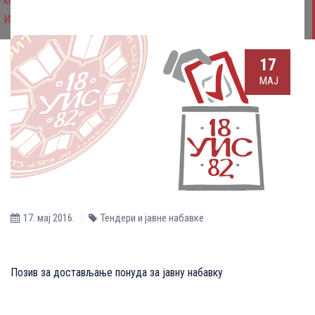
конференције COMETa2016″ за потребе Машинског факултета у
Источном Сарајеву
17
МАЈ
17. мај 2016.
Тендери и јавне набавке
Позив за достављање понуда за јавну набавку