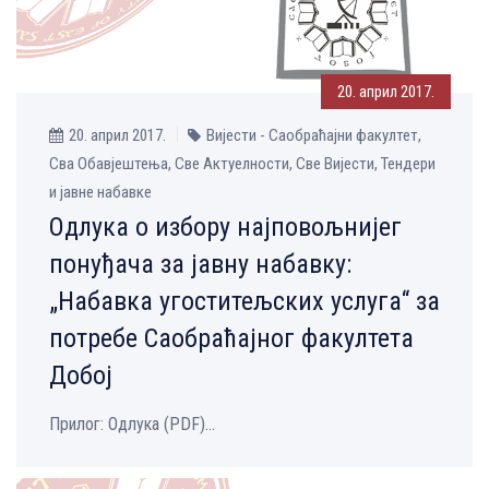
20. април 2017.
20. април 2017.
Вијести - Саобраћајни факултет,
Сва Обавјештења, Све Aктуелности, Све Вијести, Тендери
и јавне набавке
Одлука о избору најповољнијег
понуђача за јавну набавку:
„Набавка угоститељских услуга“ за
потребе Саобраћајног факултета
Добој
Прилог: Одлука (PDF)...