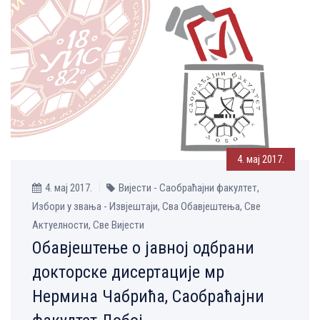
4. мај 2017.
4. мај 2017.
Вијести - Саобраћајни факултет,
Избори у звања - Извјештаји, Сва Обавјештења, Све
Aктуелности, Све Вијести
Обавјештење о јавној одбрани
докторске дисертације мр
Нермина Чабрића, Саобраћајни