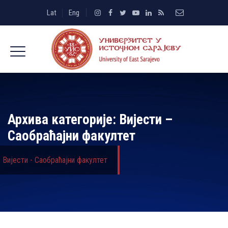
Lat
Eng
Архива категорије:
Вијести –
Саобраћајни факултет
Вијести - Саобраћајни факултет