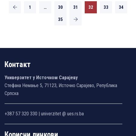
1
…
30
31
32
33
34
35
Контакт
Универзитет у Источном Сарајеву
Стефана Немање 5, 71123, Источно Сарајево, Република
Српска
+387 57 320 330 | univerzitet @ ues.rs.ba
Корисни линкови