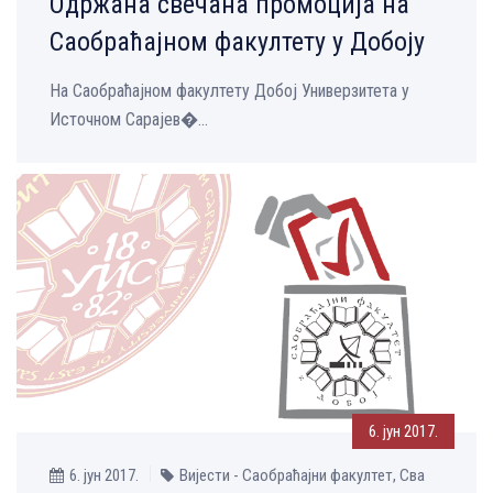
Одржана свечана промоција на
Саобраћајном факултету у Добоју
На Саобраћајном факултету Добој Универзитета у
Источном Сарајев�...
6. јун 2017.
6. јун 2017.
Вијести - Саобраћајни факултет, Сва