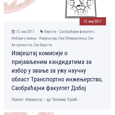
12. мај 2017.
12. мај 2017.
Вијести - Саобраћајни факултет,
Избори у звања - Извјештаји, Сва Обавјештења, Све
Aктуелности, Све Вијести
Извјештај комисије о
пријављеним кандидатима за
избор у звање за ужу научну
област Транспортно инжењерство,
Саобраћајни факултет Добој
Прилог: Извјештај – др Тихомир Ђурић...