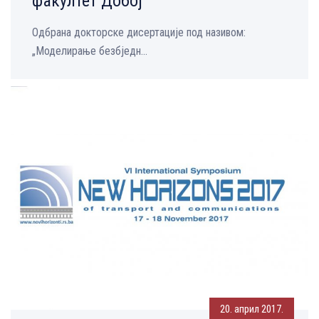
факултет Добој
Одбрана докторске дисертације под називом:
„Моделирање безбједн...
20. април 2017.