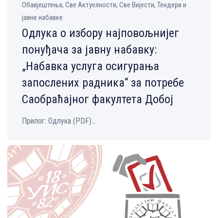
Обавјештења, Све Aктуелности, Све Вијести, Тендери и
јавне набавке
Одлукa о избору најповољнијег
понуђача за јавну набавку:
„Набавка услуга осигурања
запослених радника“ за потребе
Саобраћајног факултета Добој
Прилог: Одлука (PDF)...