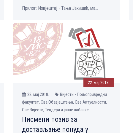
Прилог: Извјештај - Тања Јакишић, ма...
22. мај 2018.
22. мај 2018.
Вијести - Пољопривредни
факултет, Сва Обавјештења, Све Aктуелности,
Све Вијести, Тендери и јавне набавке
Писмени позив за
достављање понуда у