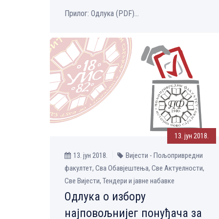
Прилог: Одлука (PDF)...
13. јун 2018.
13. јун 2018.
Вијести - Пољопривредни
факултет, Сва Обавјештења, Све Aктуелности,
Све Вијести, Тендери и јавне набавке
Одлукa о избору
најповољнијег понуђача за