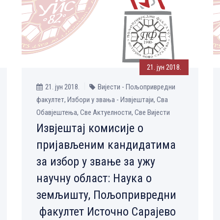
21. јун 2018.
21. јун 2018.
Вијести - Пољопривредни
факултет, Избори у звања - Извјештаји, Сва
Обавјештења, Све Aктуелности, Све Вијести
Извјештај комисије о
пријављеним кандидатима
за избор у звање за ужу
научну област: Наука о
земљишту, Пољопривредни
факултет Источно Сарајево