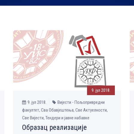
9. јул 2018.
9. јул 2018.
Вијести - Пољопривредни
факултет, Сва Обавјештења, Све Aктуелности,
Све Вијести, Тендери и јавне набавке
Образац реализације