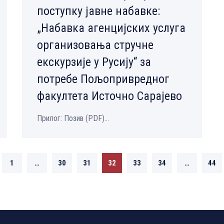
поступку јавне набавке:
„Набавка агенцијских услуга
организовања стручне
екскурзије у Русију“ за
потребе Пољопривредног
факултета Источно Сарајево
Прилог: Позив (PDF)...
1
…
30
31
32
33
34
…
44