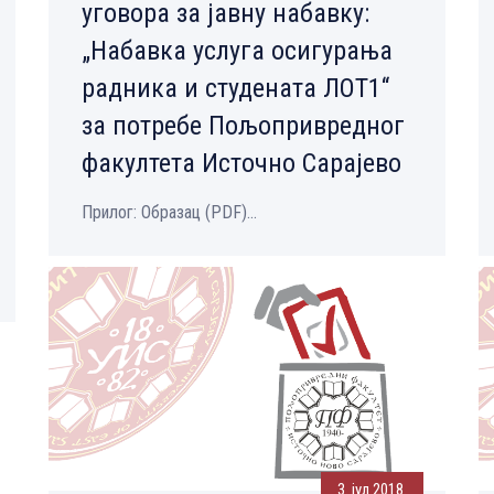
уговора за јавну набавку:
„Набавка услуга осигурања
радника и студената ЛОТ1“
за потребе Пољопривредног
факултета Источно Сарајево
Прилог: Образац (PDF)...
3. јул 2018.