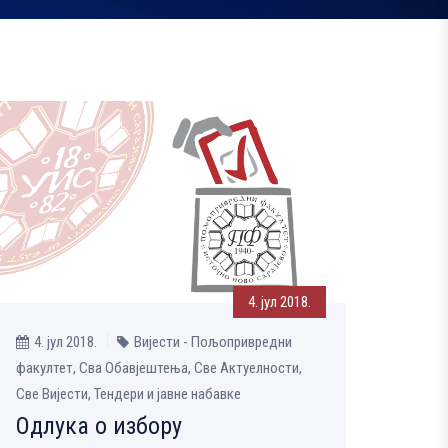
4. јул 2018.
4. јул 2018.
Вијести - Пољопривредни
факултет, Сва Обавјештења, Све Aктуелности,
Све Вијести, Тендери и јавне набавке
Одлука о избору