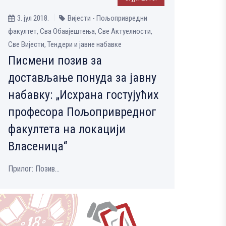
3. јул 2018.
Вијести - Пољопривредни
факултет, Сва Обавјештења, Све Aктуелности,
Све Вијести, Тендери и јавне набавке
Писмени позив за
достављање понуда за јавну
набавку: „Исхрана гостујућих
професора Пољопривредног
факултета на локацији
Власеница“
Прилог: Позив...