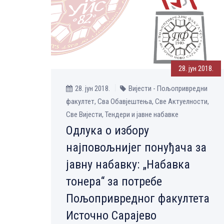
28. јун 2018.
28. јун 2018.
Вијести - Пољопривредни
факултет, Сва Обавјештења, Све Aктуелности,
Све Вијести, Тендери и јавне набавке
Одлука о избору
најповољнијег понуђача за
јавну набавку: „Набавка
тонера“ за потребе
Пољопривредног факултета
Источно Сарајево