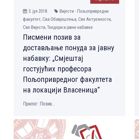
3. јул 2018.
Вијести - Пољопривредни
факултет, Сва Обавјештења, Све Aктуелности,
Све Вијести, Тендери и јавне набавке
Писмени позив за
достављање понуда за јавну
набавку: „Смјештај
гостујућих професора
Пољопривредног факултета
на локацији Власеница“
Прилог: Позив...