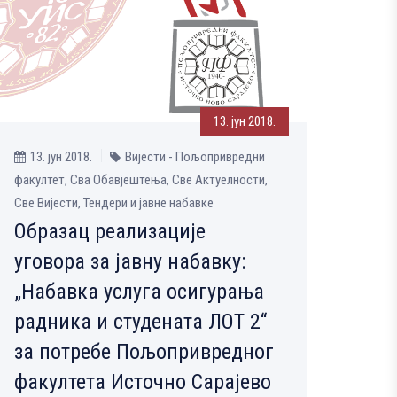
13. јун 2018.
13. јун 2018.
Вијести - Пољопривредни
факултет, Сва Обавјештења, Све Aктуелности,
Све Вијести, Тендери и јавне набавке
Образац реализације
уговора за јавну набавку:
„Набавка услуга осигурања
радника и студената ЛОТ 2“
за потребе Пољопривредног
факултета Источно Сарајево