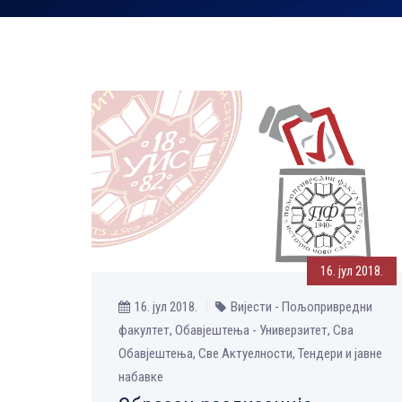
16. јул 2018.
16. јул 2018.
Вијести - Пољопривредни
факултет, Обавјештења - Универзитет, Сва
Обавјештења, Све Aктуелности, Тендери и јавне
набавке