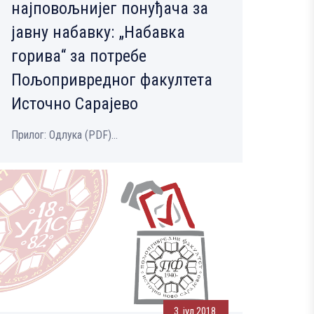
најповољнијег понуђача за
јавну набавку: „Набавка
горива“ за потребе
Пољопривредног факултета
Источно Сарајево
Прилог: Одлука (PDF)...
3. јул 2018.