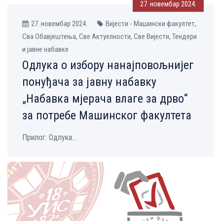
27. новембар 2024.
27. новембар 2024.
Вијести - Машински факултет,
Сва Обавјештења, Све Aктуелности, Све Вијести, Тендери
и јавне набавке
Одлука о избору нанајповољнијег
понуђача за јавну набавку
„Набавка мјерача влаге за дрво“
за потребе Машинског факултета
Прилог: Одлука...