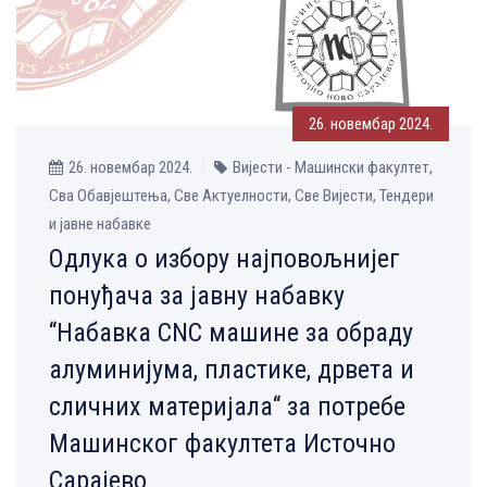
26. новембар 2024.
26. новембар 2024.
Вијести - Машински факултет,
Сва Обавјештења, Све Aктуелности, Све Вијести, Тендери
и јавне набавке
Одлука о избору најповољнијег
понуђача за јавну набавку
“Набавка CNC машине за обраду
алуминијума, пластике, дрвета и
сличних материјала“ за потребе
Машинског факултета Источно
Сарајево