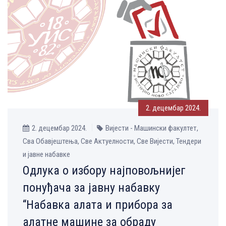
2. децембар 2024.
2. децембар 2024.
Вијести - Машински факултет,
Сва Обавјештења, Све Aктуелности, Све Вијести, Тендери
и јавне набавке
Одлука о избору најповољнијег
понуђача за јавну набавку
“Набавка алата и прибора за
алатне машине за обраду