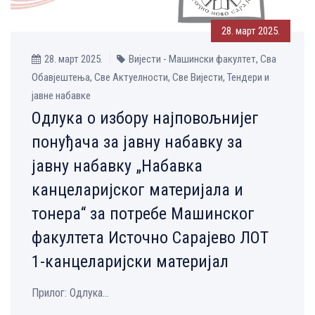
28. март 2025.
28. март 2025.
Вијести - Машински факултет, Сва
Обавјештења, Све Aктуелности, Све Вијести, Тендери и
јавне набавке
Одлука о избору најповољнијег
понуђача за јавну набавку за
јавну набавку „Набавка
канцеларијског материјала и
тонера“ за потребе Машинског
факултета Источно Сарајево ЛОТ
1-канцеларијски материјал
Прилог: Одлука...