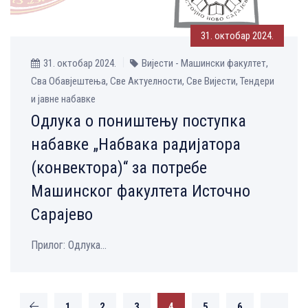
31. октобар 2024.
31. октобар 2024.
Вијести - Машински факултет,
Сва Обавјештења, Све Aктуелности, Све Вијести, Тендери
и јавне набавке
Одлука о поништењу поступка
набавке „Набвака радијатора
(конвектора)“ за потребе
Машинског факултета Источно
Сарајево
Прилог: Одлука...
1
2
3
4
5
6
…