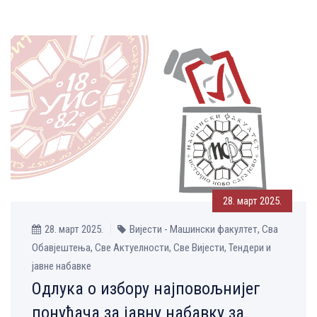
28. март 2025.
28. март 2025.
Вијести - Машински факултет, Сва
Обавјештења, Све Aктуелности, Све Вијести, Тендери и
јавне набавке
Одлука о избору најповољнијег
понуђача за јавну набавку за