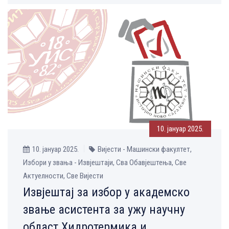
10. јануар 2025.
10. јануар 2025.
Вијести - Машински факултет,
Избори у звања - Извјештаји, Сва Обавјештења, Све
Aктуелности, Све Вијести
Извјештај за избор у академско
звање асистента за ужу научну
област Хидротермика и