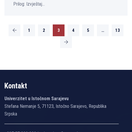
Prilog: Izvještaj...
1
2
3
4
5
…
13
Kontakt
Univerzitet u Istočnom Sarajevu
Stefana Nemanje 5, 71123, Istočno Sarajevo, Republika
Srpska