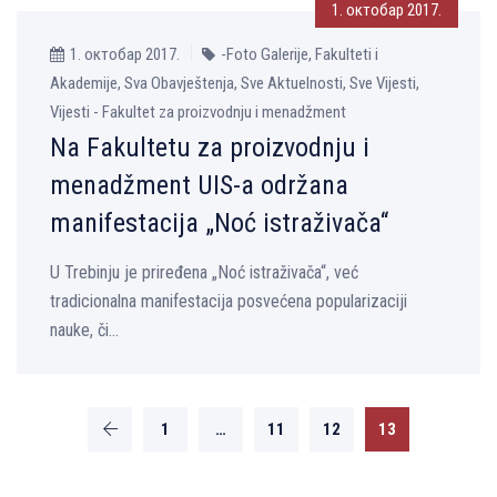
1. октобар 2017.
1. октобар 2017.
-Foto Galerije, Fakulteti i
Akademije, Sva Obavještenja, Sve Aktuelnosti, Sve Vijesti,
Vijesti - Fakultet za proizvodnju i menadžment
Na Fakultetu za proizvodnju i
menadžment UIS-a održana
manifestacija „Noć istraživača“
U Trebinju je priređena „Noć istraživača“, već
tradicionalna manifestacija posvećena popularizaciji
nauke, či...
1
…
11
12
13