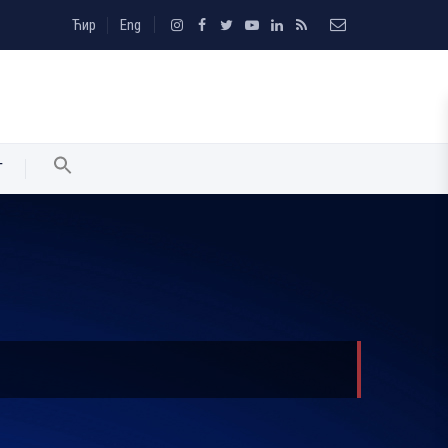
Ћир
Eng
T