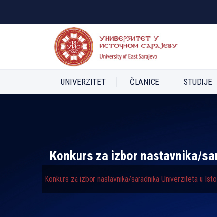
UNIVERZITET
ČLANICE
STUDIJE
Konkurs za izbor nastavnika/sa
Konkurs za izbor nastavnika/saradnika Univerziteta u Is