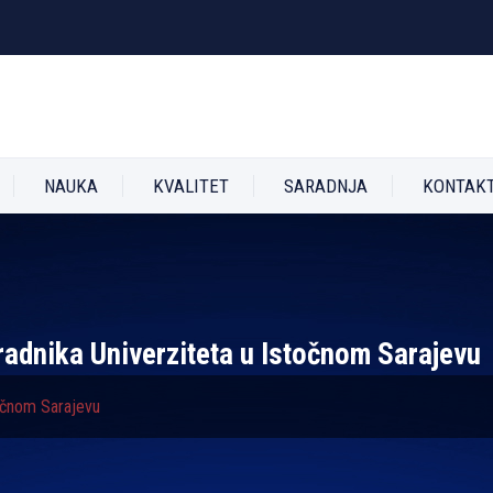
NAUKA
KVALITET
SARADNJA
KONTAK
radnika Univerziteta u Istočnom Sarajevu
točnom Sarajevu