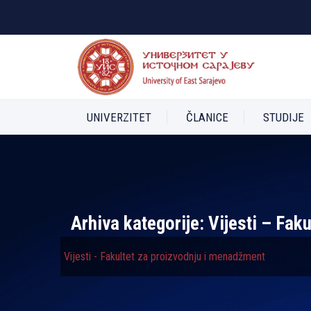
UNIVERZITET
ČLANICE
STUDIJE
Arhiva kategorije:
Vijesti – Fak
Vijesti - Fakultet za proizvodnju i menadžment