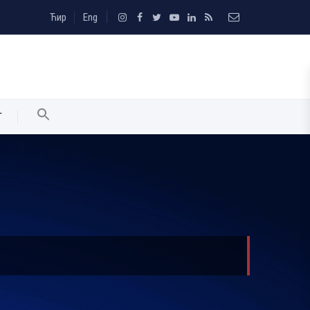
Ћир
Eng
T