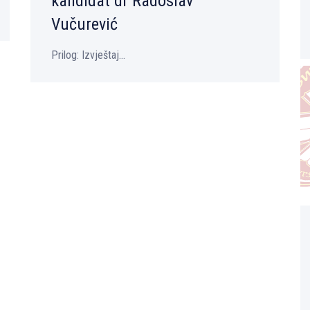
kandidat dr Radoslav
Vučurević
Prilog: Izvještaj...