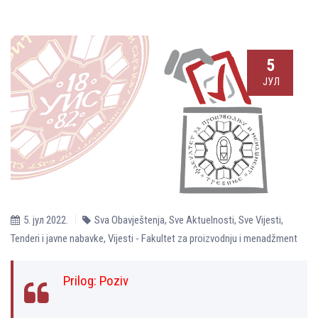
5
ЈУЛ
5. јул 2022.
Sva Obavještenja
,
Sve Aktuelnosti
,
Sve Vijesti
,
Tenderi i javne nabavke
,
Vijesti - Fakultet za proizvodnju i menadžment
Prilog:
Poziv