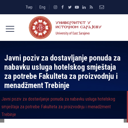
Ћир
Eng
Javni poziv za dostavljanje ponuda za
nabavku usluga hotelskog smještaja
za potrebe Fakulteta za proizvodnju i
menadžment Trebinje
Javni poziv za dostavljanje ponuda za nabavku usluga hotelskog
smještaja za potrebe Fakulteta za proizvodnju i menadžment
Trebinje