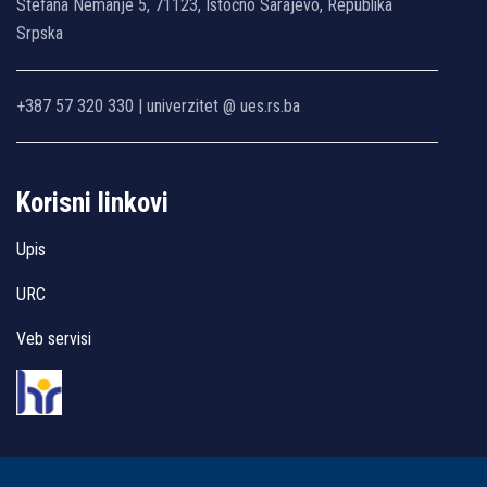
Stefana Nemanje 5, 71123, Istočno Sarajevo, Republika
Srpska
+387 57 320 330 | univerzitet @ ues.rs.ba
Korisni linkovi
Upis
URC
Veb servisi