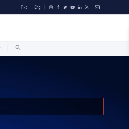
Ћир
Eng
T