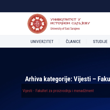
UNIVERZITET
ČLANICE
STUDIJE
Arhiva kategorije:
Vijesti – Fak
Vijesti - Fakultet za proizvodnju i menadžment