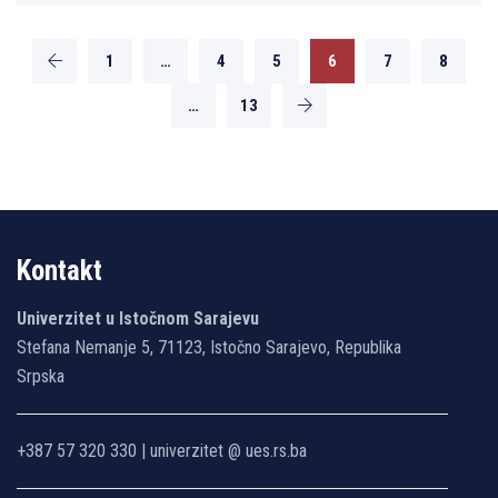
1
…
4
5
6
7
8
…
13
Kontakt
Univerzitet u Istočnom Sarajevu
Stefana Nemanje 5, 71123, Istočno Sarajevo, Republika
Srpska
+387 57 320 330 | univerzitet @ ues.rs.ba