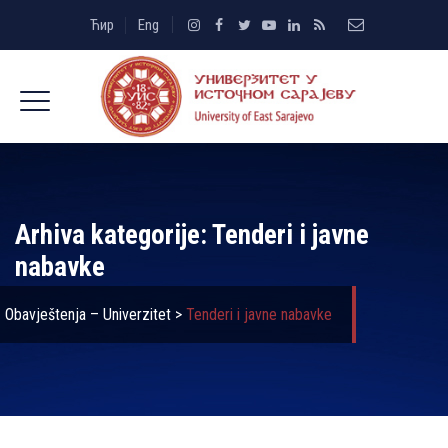
Ћир
Eng
Arhiva kategorije:
Tenderi i javne
nabavke
Obavještenja – Univerzitet
>
Tenderi i javne nabavke