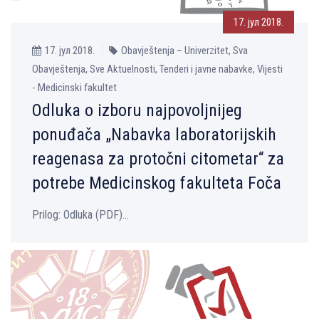
17. јул 2018.
17. јул 2018.
Obavještenja – Univerzitet, Sva
Obavještenja, Sve Aktuelnosti, Tenderi i javne nabavke, Vijesti
- Medicinski fakultet
Odluka o izboru najpovolјnijeg
ponuđača „Nabavka laboratorijskih
reagenasa za protočni citometar“ za
potrebe Medicinskog fakulteta Foča
Prilog: Odluka (PDF)...