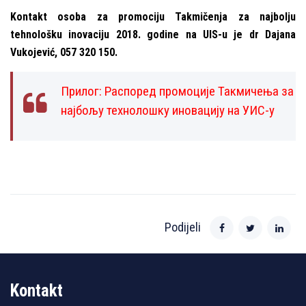
Kontakt osoba za promociju Takmičenja za najbolјu
tehnološku inovaciju 2018. godine na UIS-u je
dr Dajana
Vukojević, 057 320 150.
Прилог:
Распоред промоције Такмичења за
најбољу технолошку иновацију на УИС-у
Podijeli
Kontakt