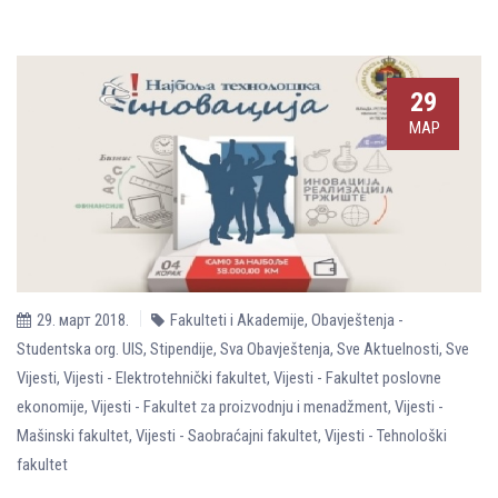
29
МАР
29. март 2018.
Fakulteti i Akademije
,
Obavještenja -
Studentska org. UIS
,
Stipendije
,
Sva Obavještenja
,
Sve Aktuelnosti
,
Sve
Vijesti
,
Vijesti - Elektrotehnički fakultet
,
Vijesti - Fakultet poslovne
ekonomije
,
Vijesti - Fakultet za proizvodnju i menadžment
,
Vijesti -
Mašinski fakultet
,
Vijesti - Saobraćajni fakultet
,
Vijesti - Tehnološki
fakultet