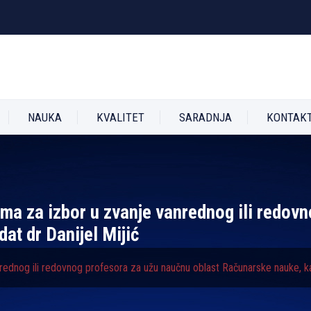
NAUKA
KVALITET
SARADNJA
KONTAK
tima za izbor u zvanje vanrednog ili redo
at dr Danijel Mijić
nrednog ili redovnog profesora za užu naučnu oblast Računarske nauke, ka