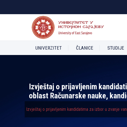
UNIVERZITET
ČLANICE
STUDIJE
Izvještaj o prijavljenim kandida
oblast Računarske nauke, kandid
Izvještaj o prijavljenim kandidatima za izbor u zvanje va