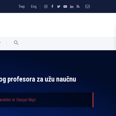
Ћир
Eng
T
vnog profesora za užu naučnu
ndidat dr Danijel Mijić