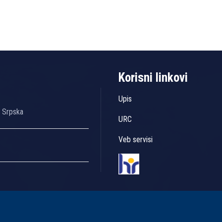
Korisni linkovi
Upis
a Srpska
URC
Veb servisi