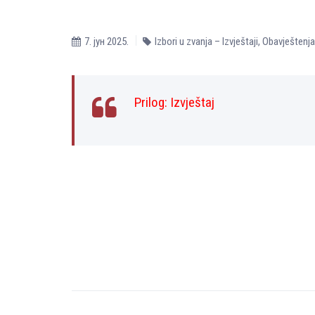
7. јун 2025.
Izbori u zvanja – Izvještaji
,
Obavještenja
Prilog:
Izvještaj