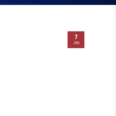
7
ЈУН