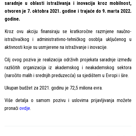
saradnje u oblasti istraživanja i inovacija kroz mobilnost,
otvoren je 7. oktobra 2021. godine i trajaće do 9. marta 2022.
godine.
Kroz ovu akciju finansiraju se kratkoročne razmjene naučno-
istraživačkog i administrativno-tehničkog osoblјa uklјučenog u
aktivnosti koje su usmjerene na istraživanje i inovacije.
Cilј ovog poziva je realizacija održivih projekata saradnje između
različitih organizacija iz akademskog i neakademskog sektora
(naročito malih i srednjih preduzecća) sa sjedištem u Evropi i šire.
Ukupan budžet za 2021. godinu je 72,5 miliona evra.
Više detalјa o samom pozivu i uslovima prijavlјivanja možete
pronaći
ovdje
.