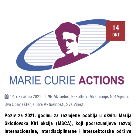
14
ОКТ
14. октобар 2021.
Aktuelno
,
Fakulteti i Akademije
,
NIR Vijesti
,
Sva Obavještenja
,
Sve Aktuelnosti
,
Sve Vijesti
Poziv za 2021. godinu za razmjene osoblјa u okviru Marija
Sklodovska Kiri akcija (MSCA), koji podrazumijeva razvoj
internacionalne, interdisciplinarne i intersektorske održive