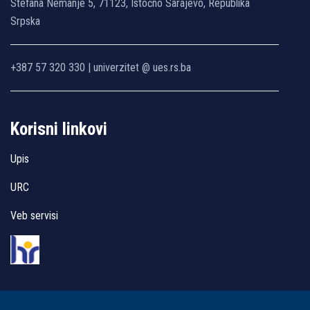
Stefana Nemanje 5, 71123, Istočno Sarajevo, Republika
Srpska
+387 57 320 330 | univerzitet @ ues.rs.ba
Korisni linkovi
Upis
URC
Veb servisi