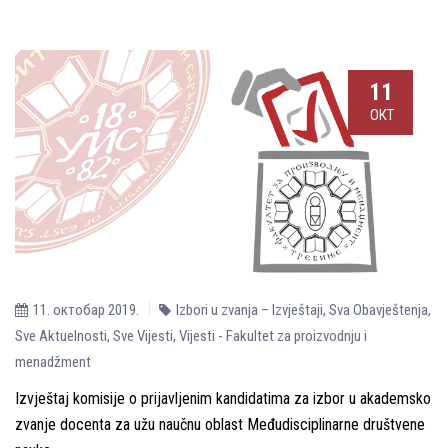
11
ОКТ
11. октобар 2019.
Izbori u zvanja – Izvještaji
,
Sva Obavještenja
,
Sve Aktuelnosti
,
Sve Vijesti
,
Vijesti - Fakultet za proizvodnju i
menadžment
Izvještaj komisije o prijavljenim kandidatima za izbor u akademsko
zvanje docenta za užu naučnu oblast Međudisciplinarne društvene