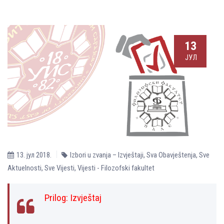
13
ЈУЛ
13. јул 2018.
Izbori u zvanja – Izvještaji
,
Sva Obavještenja
,
Sve
Aktuelnosti
,
Sve Vijesti
,
Vijesti - Filozofski fakultet
Prilog:
Izvještaj