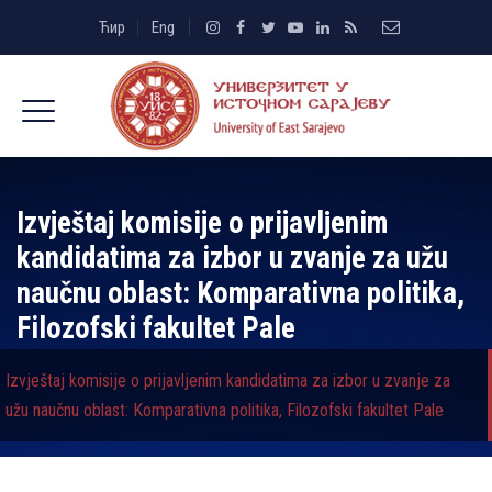
Ћир
Eng
Izvještaj komisije o prijavlјenim
kandidatima za izbor u zvanje za užu
naučnu oblast: Komparativna politika,
Filozofski fakultet Pale
Izvještaj komisije o prijavlјenim kandidatima za izbor u zvanje za
užu naučnu oblast: Komparativna politika, Filozofski fakultet Pale