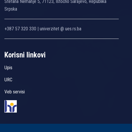
Stefana Nemanje 5, 71123, Istočno Sarajevo, Republika
Srpska
+387 57 320 330 | univerzitet @ ues.rs.ba
Korisni linkovi
Upis
URC
Veb servisi