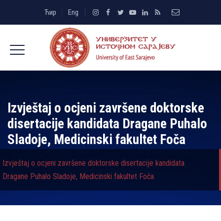
Ћир
Eng
Izvještaj o ocjeni završene doktorske
disertacije kandidata Dragane Puhalo
Sladoje, Medicinski fakultet Foča
Izvještaj o ocjeni završene doktorske disertacije kandidata
Dragane Puhalo Sladoje, Medicinski fakultet Foča