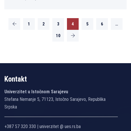
1
2
3
4
5
6
…
10
Kontakt
Univerzitet u Istočnom Sarajevu
Stefana Nemanje 5, 71123, Istočno Sarajevo, Republika
Srpska
+387 57 320 330 | univerzitet @ ues.rs.ba