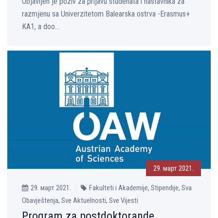
Objavljen je poziv za prijavu studenata i nastavnika za
razmjenu sa Univerzitetom Balearska ostrva -Erasmus+
KA1, а doo...
29. март 2021.
29. март 2021.
Fakulteti i Akademije, Stipendije, Sva
Obavještenja, Sve Aktuelnosti, Sve Vijesti
Program za postdoktorande