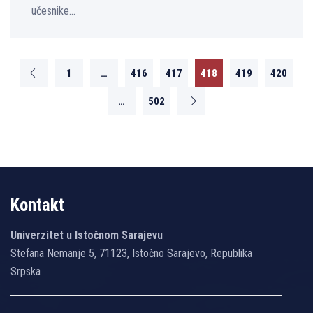
učesnike...
1
…
416
417
418
419
420
…
502
Kontakt
Univerzitet u Istočnom Sarajevu
Stefana Nemanje 5, 71123, Istočno Sarajevo, Republika
Srpska