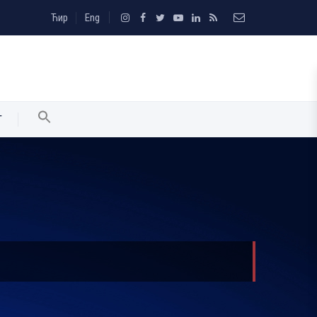
Ћир
Eng
T