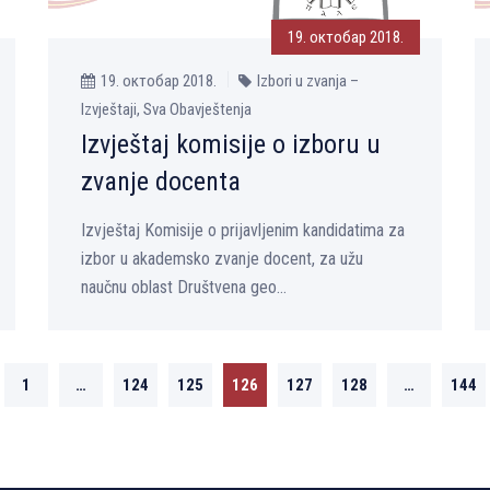
19. октобар 2018.
19. октобар 2018.
Izbori u zvanja –
Izvještaji, Sva Obavještenja
Izvještaj komisije o izboru u
zvanje docenta
Izvještaj Komisije o prijavljenim kandidatima za
izbor u akademsko zvanje docent, za užu
naučnu oblast Društvena geo...
1
…
124
125
126
127
128
…
144