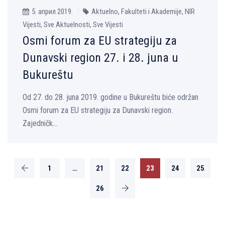
5. април 2019.
Aktuelno, Fakulteti i Akademije, NIR
Vijesti, Sve Aktuelnosti, Sve Vijesti
Osmi forum za EU strategiju za
Dunavski region 27. i 28. juna u
Bukureštu
Od 27. do 28. juna 2019. godine u Bukureštu biće održan
Osmi forum za EU strategiju za Dunavski region.
Zajedničk...
1
…
21
22
23
24
25
26