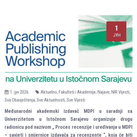
1
ЈУН
1. јун 2026.
Aktuelno
,
Fakulteti i Akademije
,
Najave
,
NIR Vijesti
,
Sva Obavještenja
,
Sve Aktuelnosti
,
Sve Vijesti
Međunarodni akademski izdavač MDPI u saradnji sa
Univerzitetom u Istočnom Sarajevu organizuje drugu
radionicu pod nazivom „ Proces recenzije i uređivanja u MDPI
– savjeti i smjernice izdavača za recenzente “, koja će biti