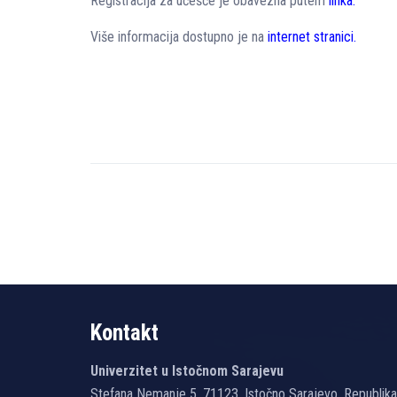
Registracija za učešće je obavezna putem
linka.
Više informacija dostupno je na
internet stranici.
Kontakt
Univerzitet u Istočnom Sarajevu
Stefana Nemanje 5, 71123, Istočno Sarajevo, Republik