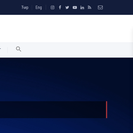
Ћир
Eng
T