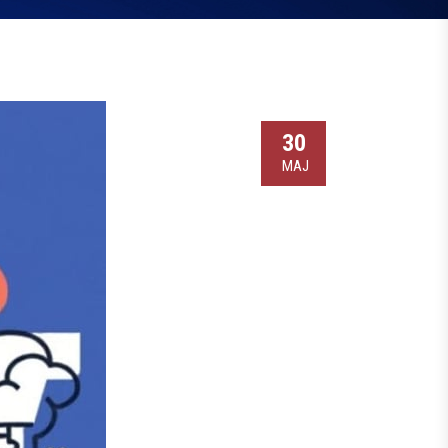
30
МАЈ