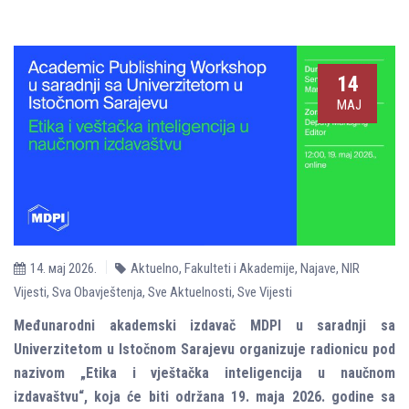
14
МАЈ
14. мај 2026.
Aktuelno
,
Fakulteti i Akademije
,
Najave
,
NIR
Vijesti
,
Sva Obavještenja
,
Sve Aktuelnosti
,
Sve Vijesti
Međunarodni akademski izdavač MDPI u saradnji sa
Univerzitetom u Istočnom Sarajevu organizuje radionicu pod
nazivom „Etika i vještačka inteligencija u naučnom
izdavaštvu“, koja će biti održana 19. maja 2026. godine sa