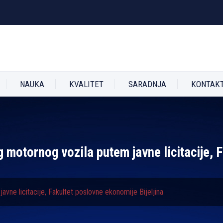
NAUKA
KVALITET
SARADNJA
KONTAK
g motornog vozila putem javne licitacije,
vne licitacije, Fakultet poslovne ekonomije Bijelјina