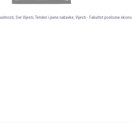
uelnosti
,
Sve Vijesti
,
Tenderi i javne nabavke
,
Vijesti - Fakultet poslovne ekono