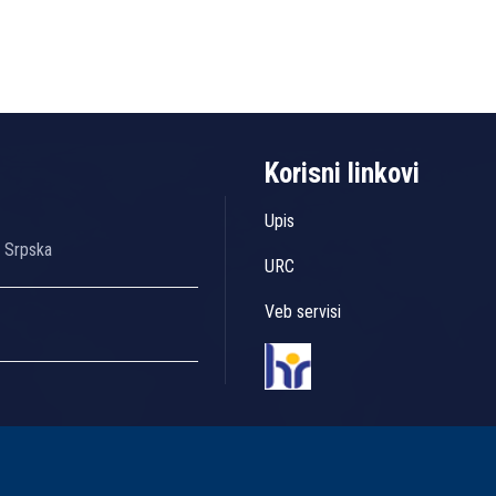
Korisni linkovi
Upis
a Srpska
URC
Veb servisi