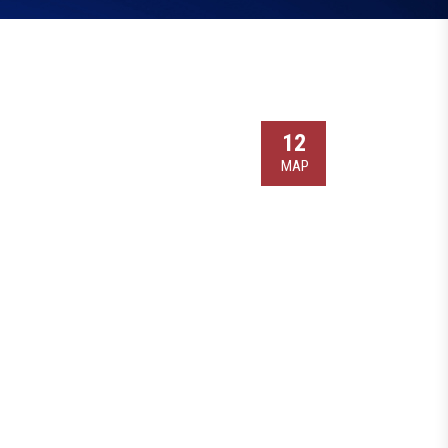
12
МАР