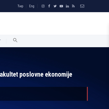
Ћир
Eng
T
 Fakultet poslovne ekonomije