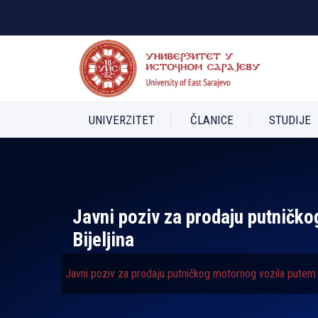
UNIVERZITET
ČLANICE
STUDIJE
Javni poziv za prodaju putničko
Bijelјina
Javni poziv za prodaju putničkog motornog vozila putem ja